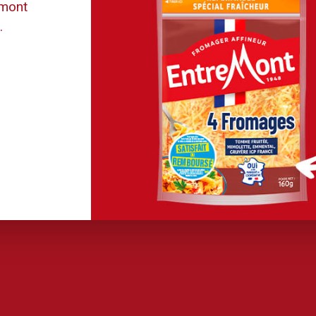
emont
.