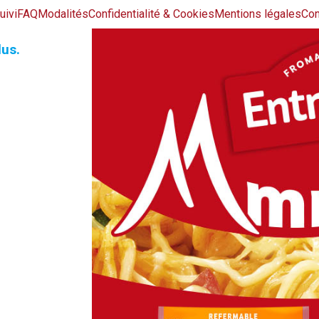
uivi
FAQ
Modalités
Confidentialité & Cookies
Mentions légales
Con
us.